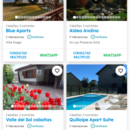
Blue Aparts
Aldea Andina
2
3
Villa Huapi
Av Los Pioneros Km2
Valle del Sol cabañas
Quillaipe Apart Suite
3
2