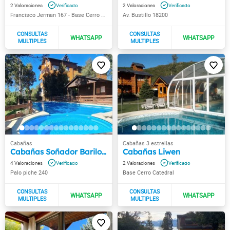
2
2
Francisco Jerman 167 - Base Cerro Catedral
Av. Bustillo 18200
Cabañas Soñador Bariloche
Cabañas Liwen
4
2
Palo piche 240
Base Cerro Catedral