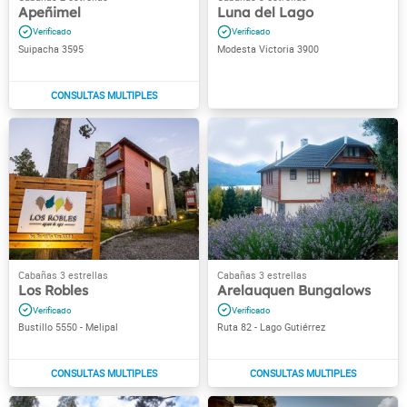
Apeñimel
Luna del Lago
Suipacha 3595
Modesta Victoria 3900
Los Robles
Arelauquen Bungalows
Bustillo 5550 - Melipal
Ruta 82 - Lago Gutiérrez