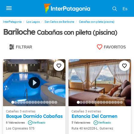
Es
InterPatagonia
Los Lagos
San Carlos de Bariloche
Cabañas con pileta (piscina)
Bariloche
Cabañas con pileta (piscina)
FILTRAR
FAVORITOS
Bosque Dormido Cabañas
Estancia Del Carmen
6
5
Los Cipresales 575
Ruta 40 km2028-L. Gutierrez