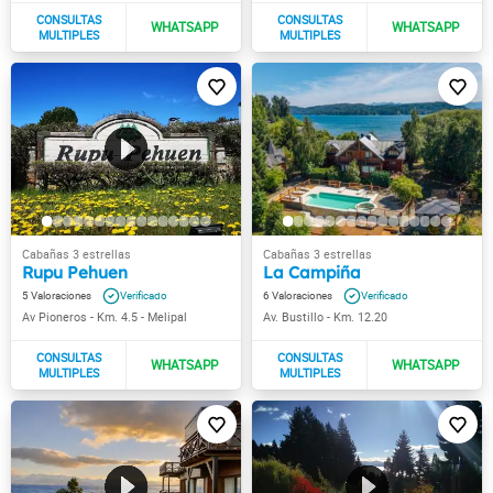
Rupu Pehuen
La Campiña
5
6
Av Pioneros - Km. 4.5 - Melipal
Av. Bustillo - Km. 12.20