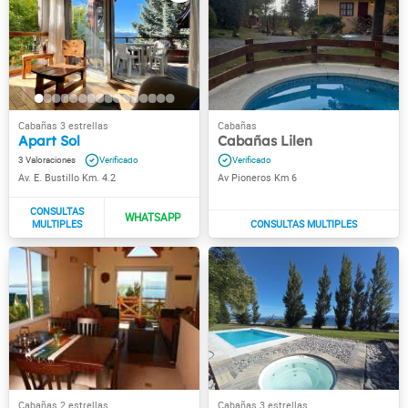
Apart Sol
Cabañas Lilen
3
Av. E. Bustillo Km. 4.2
Av Pioneros Km 6