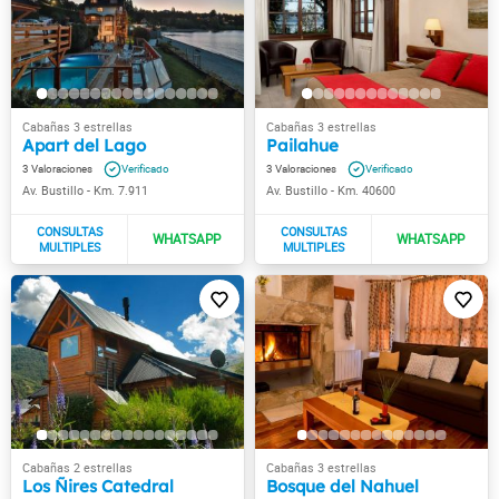
Apart del Lago
Pailahue
3
3
Av. Bustillo - Km. 7.911
Av. Bustillo - Km. 40600
Los Ñires Catedral
Bosque del Nahuel