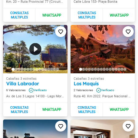
Km. 20 – Ruta Provincial 77 (Circuito Chico)
Calle Libra 153- Playa Bonita
Villa Labrador
Los Maquis
6
2
Av. de Los 3 Lagos 14100 - Lago Moreno
Ruta 40. Km 2022. Parque Nacional Nahuel Huapi