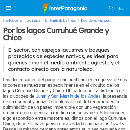
Es
InterPatagonia
Los Lagos
San Martín de los Andes
Excursiones y paseos
Por los lag
Por los lagos Curruhué Grande y
Chico
El sector, con espejos lacustres y bosques
protegidos de especies nativas, es ideal para
quienes aman el medio ambiente agreste y el
contacto directo con la naturaleza.
Las dimensiones del parque nacional Lanín y la riqueza de sus
rincones se muestran especialmente en el circuito de los
lagos Curruhué Grande y Chico. Ubicado a corta distancia de
las ciudades de
Junín
y
San Martín de los Andes
, la presencia
de un escorial y aguas termales al final del recorrido es la
culminación de un paseo imperdible con una vegetación
creciente en espesura a medida que se avanza. Silencioso y
algo escondido entre matorrales, dimos con el lago Curruhué
Chico, donde la navegación está vedada aun para los
kayaks
.
Desde un mirador cercano apreciamos su playa pequeña con