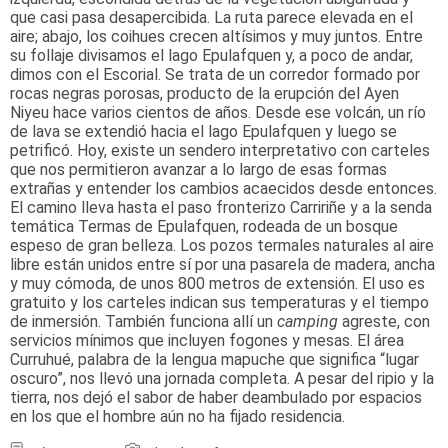
que casi pasa desapercibida. La ruta parece elevada en el
aire; abajo, los coihues crecen altísimos y muy juntos. Entre
su follaje divisamos el lago Epulafquen y, a poco de andar,
dimos con el Escorial. Se trata de un corredor formado por
rocas negras porosas, producto de la erupción del Ayen
Niyeu hace varios cientos de años. Desde ese volcán, un río
de lava se extendió hacia el lago Epulafquen y luego se
petrificó. Hoy, existe un sendero interpretativo con carteles
que nos permitieron avanzar a lo largo de esas formas
extrañas y entender los cambios acaecidos desde entonces.
El camino lleva hasta el paso fronterizo Carririñe y a la senda
temática Termas de Epulafquen, rodeada de un bosque
espeso de gran belleza. Los pozos termales naturales al aire
libre están unidos entre sí por una pasarela de madera, ancha
y muy cómoda, de unos 800 metros de extensión. El uso es
gratuito y los carteles indican sus temperaturas y el tiempo
de inmersión. También funciona allí un
camping
agreste, con
servicios mínimos que incluyen fogones y mesas. El área
Curruhué, palabra de la lengua mapuche que significa “lugar
oscuro”, nos llevó una jornada completa. A pesar del ripio y la
tierra, nos dejó el sabor de haber deambulado por espacios
en los que el hombre aún no ha fijado residencia.