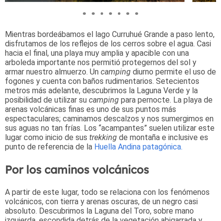
Mientras bordeábamos el lago Curruhué Grande a paso lento,
disfrutamos de los reflejos de los cerros sobre el agua. Casi
hacia el final, una playa muy amplia y apacible con una
arboleda importante nos permitió protegernos del sol y
armar nuestro almuerzo. Un
camping
diurno permite el uso de
fogones y cuenta con baños rudimentarios. Setecientos
metros más adelante, descubrimos la Laguna Verde y la
posibilidad de utilizar su
camping
para pernocte. La playa de
arenas volcánicas finas es uno de sus puntos más
espectaculares; caminamos descalzos y nos sumergimos en
sus aguas no tan frías. Los “acampantes” suelen utilizar este
lugar como inicio de sus
trekking
de montaña e inclusive es
punto de referencia de la
Huella Andina patagónica.
Por los caminos volcánicos
A partir de este lugar, todo se relaciona con los fenómenos
volcánicos, con tierra y arenas oscuras, de un negro casi
absoluto. Descubrimos la Laguna del Toro, sobre mano
izquierda, escondida detrás de la vegetación abigarrada y