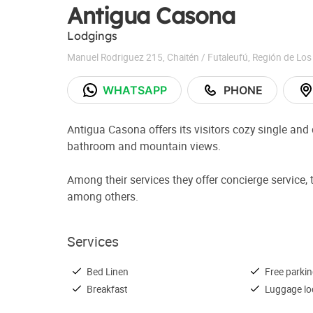
Antigua Casona
Lodgings
Manuel Rodriguez 215
,
Chaitén / Futaleufú
,
Región de Los
WHATSAPP
PHONE
Antigua Casona offers its visitors cozy single and
bathroom and mountain views.
Among their services they offer concierge service, 
among others.
Services
Bed Linen
Free parki
Breakfast
Luggage lo