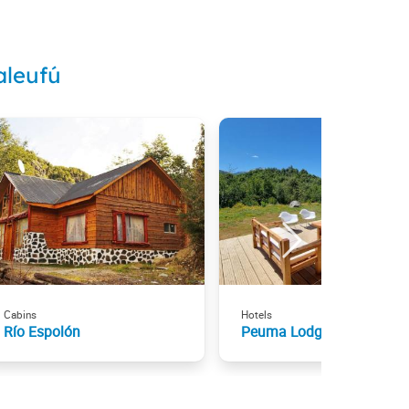
aleufú
Cabins
Hotels
Río Espolón
Peuma Lodge