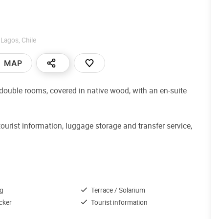
 Lagos
,
Chile
MAP
 double rooms, covered in native wood, with an en-suite
tourist information, luggage storage and transfer service,
ng
Terrace / Solarium
cker
Tourist information