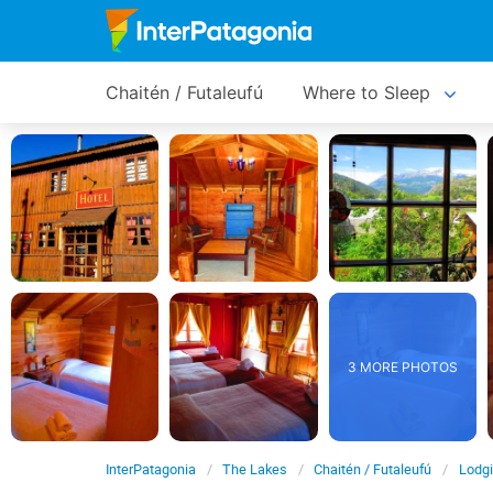
Chaitén / Futaleufú
Where to Sleep
3 MORE PHOTOS
InterPatagonia
The Lakes
Chaitén / Futaleufú
Lodg