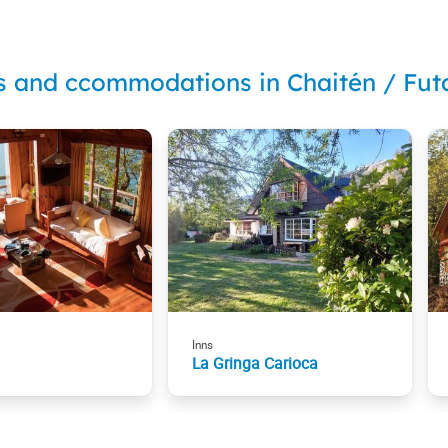
s and ccommodations in Chaitén / Fut
Inns
La Gringa Carioca