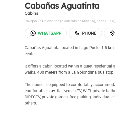
Cabañas Aguatinta
Cabins
Callejón La Golondrina (a 400 mts de Ruta 16)
,
Lago Puelo
WHATSAPP
PHONE
Cabañas Aguatinta located in Lago Puelo, 1.5 km 
center.
It offers a cabin located within a quiet residential
walks. 400 meters from a La Golondrina bus stop.
The house is equipped to comfortably accommodate
comfortable stay: flat screen TV, WiFi, private bat
DIRECTV, private garden, free parking, individual
others.