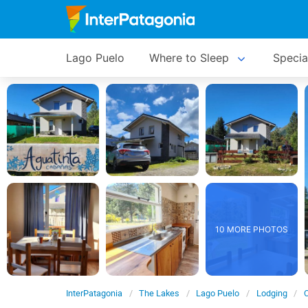
Lago Puelo
Where to Sleep
Specia
10 MORE PHOTOS
InterPatagonia
The Lakes
Lago Puelo
Lodging
C