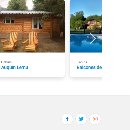
Cabins
Cabins
Auquin Lemu
Balcones de Puelo