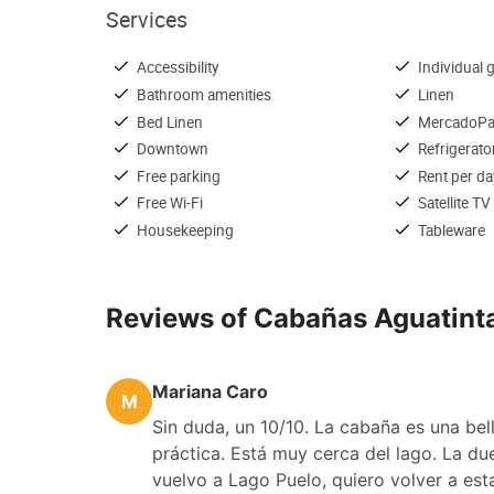
Services
Accessibility
Individual gr
Bathroom amenities
Linen
Bed Linen
MercadoP
Downtown
Refrigerato
Free parking
Rent per da
Free Wi-Fi
Satellite TV
Housekeeping
Tableware
Reviews of Cabañas Aguatint
Mariana Caro
M
Sin duda, un 10/10. La cabaña es una b
práctica. Está muy cerca del lago. La d
vuelvo a Lago Puelo, quiero volver a est