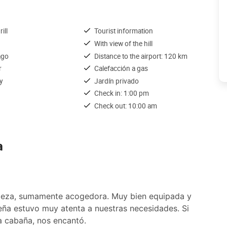
ill
Tourist information
With view of the hill
ago
Distance to the airport: 120 km
r
Calefacción a gas
y
Jardín privado
Check in: 1:00 pm
Check out: 10:00 am
a
elleza, sumamente acogedora. Muy bien equipada y
ueña estuvo muy atenta a nuestras necesidades. Si
a cabaña, nos encantó.