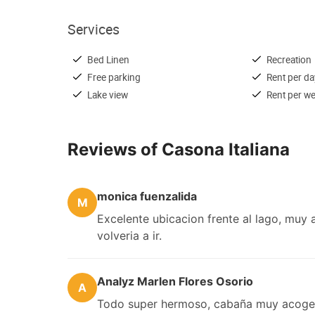
Services
Bed Linen
Recreation
Free parking
Rent per da
Lake view
Rent per w
Reviews of Casona Italiana
monica fuenzalida
M
Excelente ubicacion frente al lago, muy 
volveria a ir.
Analyz Marlen Flores Osorio
A
Todo super hermoso, cabaña muy acoged