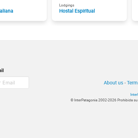
Lodgings
aliana
Hostal Espiritual
il
About us
-
Term
Inte
© InterPatagonia 2002-2026 Prohibida su