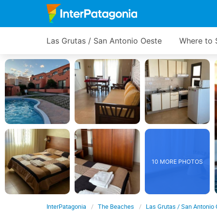
Las Grutas / San Antonio Oeste
Where to 
10 MORE PHOTOS
InterPatagonia
The Beaches
Las Grutas / San Antonio