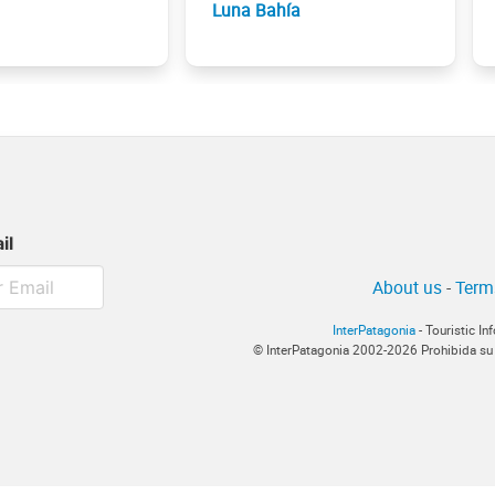
Luna Bahía
il
About us
-
Term
InterPatagonia
- Touristic I
© InterPatagonia 2002-2026 Prohibida su