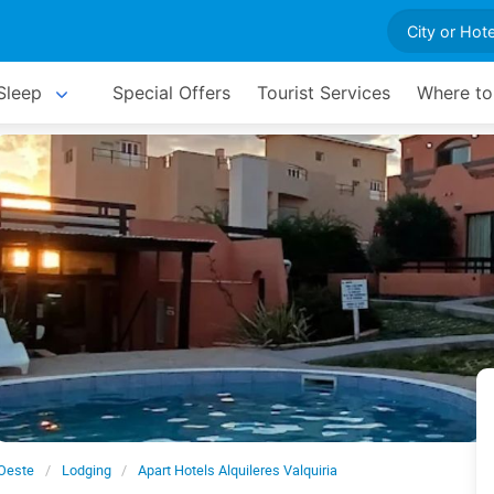
Sleep
Special Offers
Tourist Services
Where to
 Oeste
Lodging
Apart Hotels Alquileres Valquiria