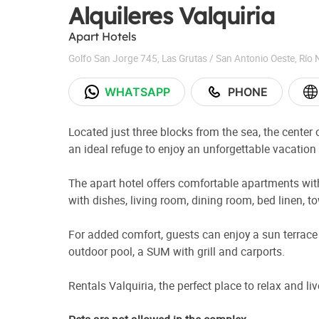
Alquileres Valquiria
Apart Hotels
Golfo San Jorge 745
,
Las Grutas / San Antonio Oeste
,
Río 
WHATSAPP
PHONE
Located just three blocks from the sea, the center o
an ideal refuge to enjoy an unforgettable vacation
The apart hotel offers comfortable apartments with
with dishes, living room, dining room, bed linen, t
For added comfort, guests can enjoy a sun terrac
outdoor pool, a SUM with grill and carports.
Rentals Valquiria, the perfect place to relax and l