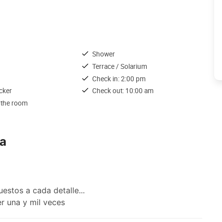
Shower
Terrace / Solarium
Check in: 2:00 pm
cker
Check out: 10:00 am
 the room
ia
uestos a cada detalle...
r una y mil veces