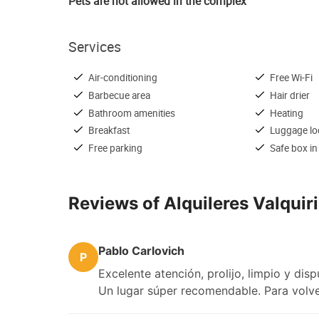
Pets are not allowed in the complex
Services
Air-conditioning
Free Wi-Fi
Barbecue area
Hair drier
Bathroom amenities
Heating
Breakfast
Luggage lo
Free parking
Safe box in
Reviews of Alquileres Valquir
Pablo Carlovich
P
Excelente atención, prolijo, limpio y disp
Un lugar súper recomendable. Para volve