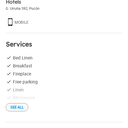
Hotels
G. Urrutia 592
,
Pucón
MOBILE
Services
Bed Linen
Breakfast
Fireplace
Free parking
Linen
Microwave
Restaurant
SEE ALL
Jardín
Bar