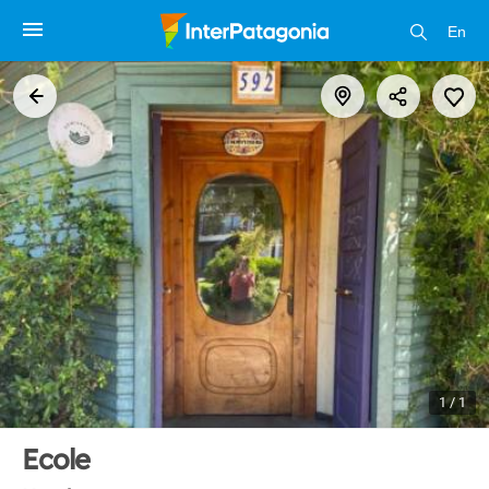
En
1 / 1
Ecole