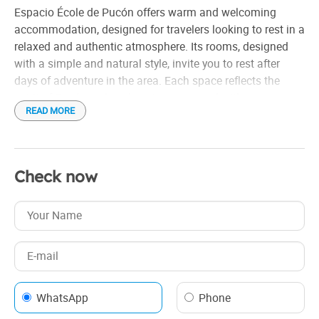
Biblioteca
Espacio École de Pucón offers warm and welcoming
Frigobar
accommodation, designed for travelers looking to rest in a
relaxed and authentic atmosphere. Its rooms, designed
with a simple and natural style, invite you to rest after
days of adventure in the area. Each space reflects the
spirit of Pucón: calm, close to nature and with a
READ MORE
sustainable approach.
The accommodation combines comfort with a community
atmosphere, where guests from different parts of the
Check now
world share experiences in spacious and bright common
areas. Espacio École is characterized by its homely
atmosphere, its close attention and its commitment.
WhatsApp
Phone