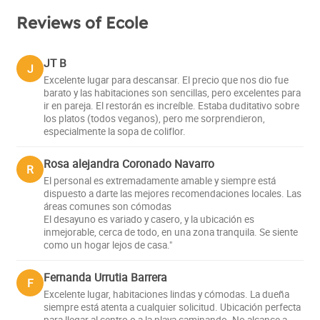
Reviews of Ecole
JT B
J
Excelente lugar para descansar. El precio que nos dio fue
barato y las habitaciones son sencillas, pero excelentes para
ir en pareja. El restorán es increíble. Estaba duditativo sobre
los platos (todos veganos), pero me sorprendieron,
especialmente la sopa de coliflor.
Rosa alejandra Coronado Navarro
R
El personal es extremadamente amable y siempre está
dispuesto a darte las mejores recomendaciones locales. Las
áreas comunes son cómodas
El desayuno es variado y casero, y la ubicación es
inmejorable, cerca de todo, en una zona tranquila. Se siente
como un hogar lejos de casa."
Fernanda Urrutia Barrera
F
Excelente lugar, habitaciones lindas y cómodas. La dueña
siempre está atenta a cualquier solicitud. Ubicación perfecta
para llegar al centro o a la playa caminando. No alcance a