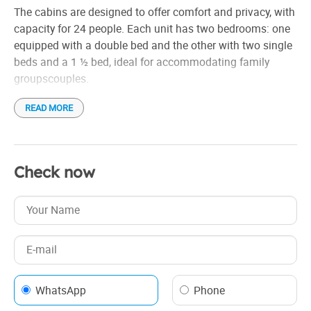
Reposición de leña picada constante
The cabins are designed to offer comfort and privacy, with
capacity for 24 people. Each unit has two bedrooms: one
equipped with a double bed and the other with two single
beds and a 1 ½ bed, ideal for accommodating family
groupscouples.
READ MORE
In addition, they have a cozy living room, a general
bathroom with a shower and hot water 24 hours a day,
ensuring a comfortable stay at all times. For added
comfort, the cabins feature wood-burning heating,
Check now
providing a warm and cozy atmosphere, and are equipped
with WiFi and satellite TV to provide entertainment and
connectivity. They are the perfect place to enjoy a break
surrounded by nature and tranquility.
WhatsApp
Phone