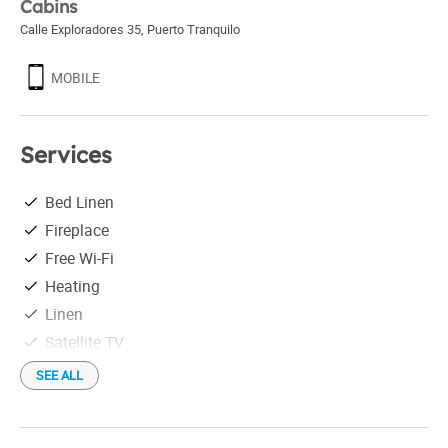
Cabins
Calle Exploradores 35
,
Puerto Tranquilo
MOBILE
Services
Bed Linen
Fireplace
Free Wi-Fi
Heating
Linen
Satellite TV
Shower
SEE ALL
Tourist information
Servicio de pan amasado diario