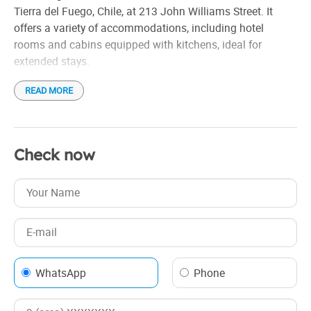
Tierra del Fuego, Chile, at 213 John Williams Street. It
offers a variety of accommodations, including hotel
rooms and cabins equipped with kitchens, ideal for
extended stays.
READ MORE
Property amenities include free Wi-Fi, free private parking,
and a restaurant and bar that offer breakfast, lunch, and
dinner. It also has a shared lounge and offers room
service.
Check now
The rooms are equipped with a desk, a flat-screen TV and
a private bathroom with free toiletries. Some cabins have
full kitchens with refrigerators, ovens, and microwaves.
WhatsApp
Phone