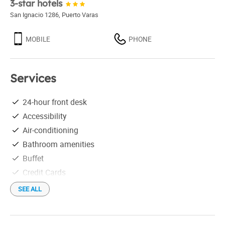
3-star hotels
San Ignacio 1286
,
Puerto Varas
MOBILE
PHONE
Services
24-hour front desk
Accessibility
Air-conditioning
Bathroom amenities
Buffet
Credit Cards
Elevator
SEE ALL
Fireplace
Free parking