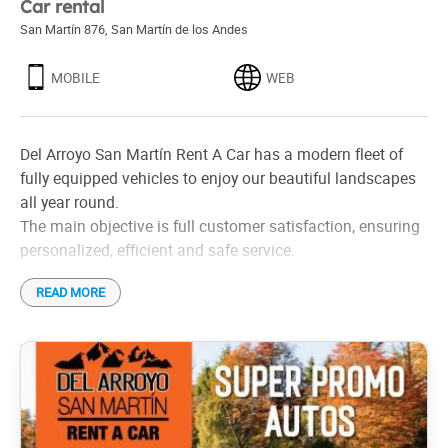
Car rental
San Martín 876
,
San Martín de los Andes
MOBILE
WEB
Del Arroyo San Martín Rent A Car has a modern fleet of
fully equipped vehicles to enjoy our beautiful landscapes
all year round.
The main objective is full customer satisfaction, ensuring
personalized, efficient and safe service.
Quote your car rental in our area, through WhatsApp to
READ MORE
travel comfortably, safely and at the best prices.
Requirements to rent a car
- Be over 21 years old. Possibility of two authorized
drivers.-
- Driver's license: valid for at least one year.-