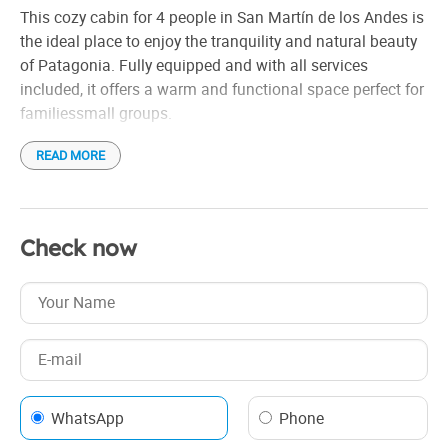
Free Wi-Fi
This cozy cabin for 4 people in San Martín de los Andes is
Hair drier
the ideal place to enjoy the tranquility and natural beauty
Linen
of Patagonia. Fully equipped and with all services
included, it offers a warm and functional space perfect for
Microwave
familiessmall groups.
Netflix
Refrigerator
READ MORE
It has a full kitchen, heating, WiFi, TV, bedding and
Rent per week
parking. Its design combines comfort and rustic style,
Small appliances
providing a comfortable experience at any time of the
Tableware
year. Located in a privileged natural environment, it is the
Check now
ideal starting point for exploring lakes, mountains and
Toaster
trails in the region.
Distance to the airport: 28 km
Check in: 2:00 pm
Check out: 10:00 am
WhatsApp
Phone