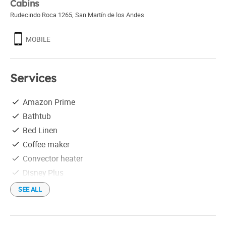
Cabins
Rudecindo Roca 1265
,
San Martín de los Andes
MOBILE
Services
Amazon Prime
Bathtub
Bed Linen
Coffee maker
Convector heater
Disney Plus
Downtown
SEE ALL
Fan
Free parking