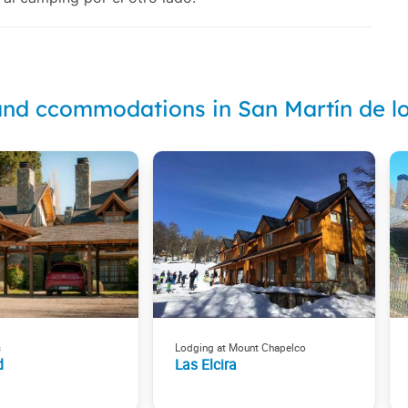
and ccommodations in San Martín de l
s
Lodging at Mount Chapelco
d
Las Elcira