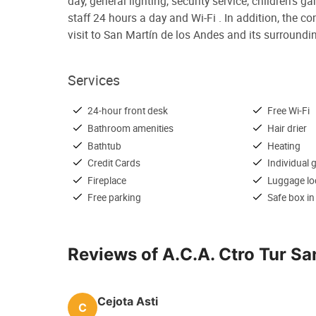
day, general lighting, security service, children's g
staff 24 hours a day and Wi-Fi . In addition, the co
visit to San Martín de los Andes and its surroundi
Services
24-hour front desk
Free Wi-Fi
Bathroom amenities
Hair drier
Bathtub
Heating
Credit Cards
Individual gr
Fireplace
Luggage lo
Free parking
Safe box in
Reviews of A.C.A. Ctro Tur Sa
Cejota Asti
C