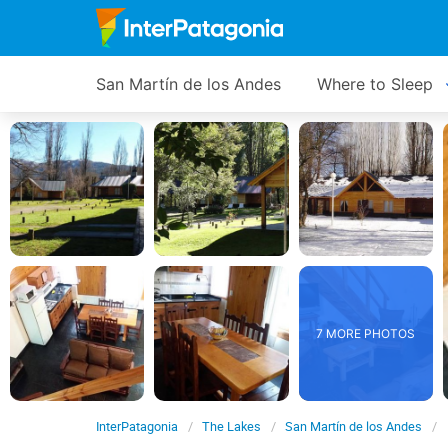
San Martín de los Andes
Where to Sleep
7 MORE PHOTOS
InterPatagonia
The Lakes
San Martín de los Andes