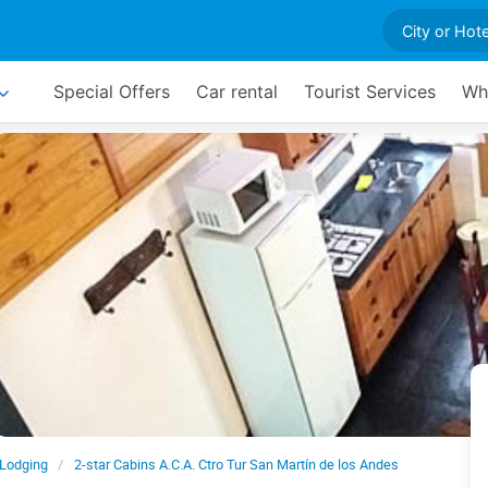
Special Offers
Car rental
Tourist Services
Wh
Lodging
2-star Cabins A.C.A. Ctro Tur San Martín de los Andes