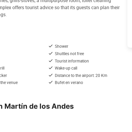
ames, grills-stoves, a multipurpose room, toilet cleaning
mplex offers tourist advice so that its guests can plan their
ngs.
Shower
Shuttles not free
Tourist information
ill
Wake-up call
cker
Distance to the airport: 20 Km
 the venue
Bufet en verano
n Martín de los Andes