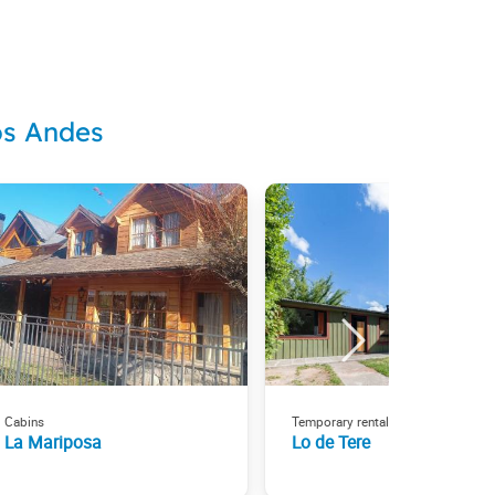
os Andes
Cabins
Temporary rental
La Mariposa
Lo de Tere