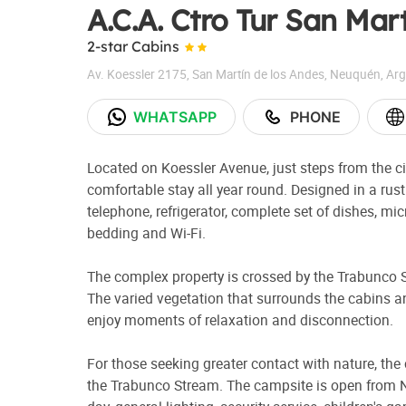
A.C.A. Ctro Tur San Mar
2-star Cabins
Av. Koessler 2175
,
San Martín de los Andes
,
Neuquén
,
Arg
WHATSAPP
PHONE
Located on Koessler Avenue, just steps from the city
comfortable stay all year round. Designed in a rusti
telephone, refrigerator, complete set of dishes, mi
bedding and Wi-Fi.
The complex property is crossed by the Trabunco 
The varied vegetation that surrounds the cabins an
enjoy moments of relaxation and disconnection.
For those seeking greater contact with nature, the
the Trabunco Stream. The campsite is open from 