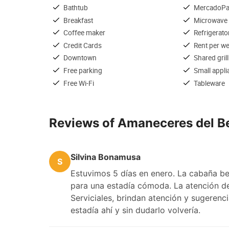
Bathtub
MercadoP
Breakfast
Microwave
Coffee maker
Refrigerato
Credit Cards
Rent per w
Downtown
Shared grill
Free parking
Small appl
Free Wi-Fi
Tableware
Reviews of Amaneceres del B
Silvina Bonamusa
S
Estuvimos 5 días en enero. La cabaña be
para una estadía cómoda. La atención d
Serviciales, brindan atención y sugeren
estadía ahí y sin dudarlo volvería.