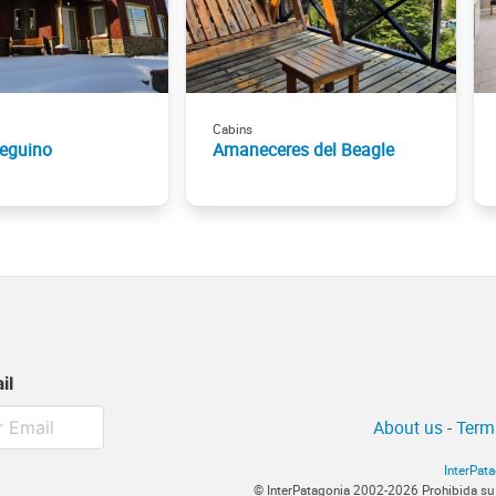
Cabins
eguino
Amaneceres del Beagle
il
About us
-
Term
InterPat
© InterPatagonia 2002-2026 Prohibida su