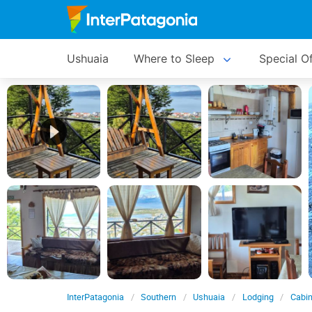
Ushuaia
Where to Sleep
Special O
InterPatagonia
Southern
Ushuaia
Lodging
Cabi