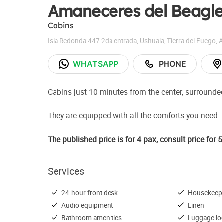
Amaneceres del Beagl
Cabins
Isla Redonda 447 2da entrada
,
Ushuaia
,
Tierra del Fuego
,
A
WHATSAPP
PHONE
Cabins just 10 minutes from the center, surrounded
They are equipped with all the comforts you need.
The published price is for 4 pax, consult price for 
Services
24-hour front desk
Housekeep
Audio equipment
Linen
Bathroom amenities
Luggage lo