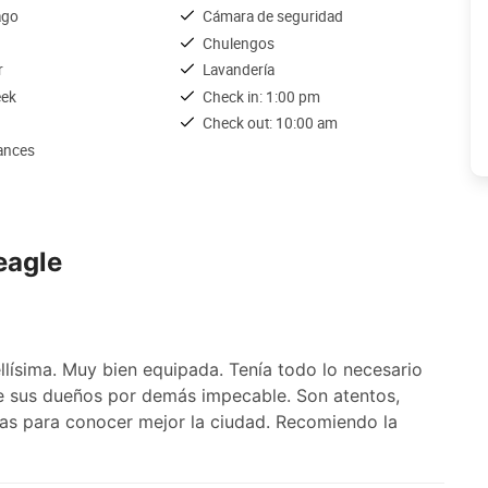
ago
Cámara de seguridad
Chulengos
r
Lavandería
eek
Check in: 1:00 pm
Check out: 10:00 am
iances
eagle
llísima. Muy bien equipada. Tenía todo lo necesario
e sus dueños por demás impecable. Son atentos,
cias para conocer mejor la ciudad. Recomiendo la