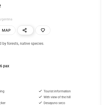
e
rgentina
MAP
 by forests, native species.
56 pax
ing
Tourist information
With view of the hill
cker
Desayuno seco