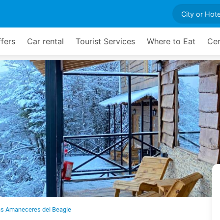
ffers
Car rental
Tourist Services
Where to Eat
Cer
ns Amaneceres del Beagle