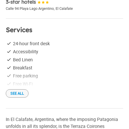
3-star hotels
Calle 94 Playa Lago Argentino
,
El Calafate
Services
24-hour front desk
Accessibility
Bed Linen
Breakfast
Free parking
Free Wi-Fi
Linen
SEE ALL
Restaurant
Safe box in the room
In El Calafate, Argentina, where the imposing Patagonia
unfolds in all its splendor, is the Terraza Coirones