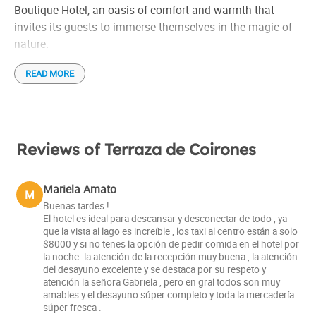
Boutique Hotel, an oasis of comfort and warmth that
invites its guests to immerse themselves in the magic of
nature.
READ MORE
Located on a hill, Terraza Coirones receives its name from
the coirones, native grasses that cover the region and
provide it with a unique setting. From its privileged
position, the hotel offers panoramic views that
encompass Lake Argentino, the majestic Cordón Cazorla
Reviews of Terraza de Coirones
and the snow-capped peaks of the Andes.
Mariela Amato
M
More than just accommodation, Terraza Coirones is a
Buenas tardes !
refuge that invites relaxation and enjoyment. Its rustic and
El hotel es ideal para descansar y desconectar de todo , ya
cozy architecture, in perfect harmony with the natural
que la vista al lago es increíble , los taxi al centro están a solo
$8000 y si no tenes la opción de pedir comida en el hotel por
environment, is complemented by a warm and modern
la noche .la atención de la recepción muy buena , la atención
decoration, where every detail is taken care of to provide a
del desayuno excelente y se destaca por su respeto y
memorable experience.
atención la señora Gabriela , pero en gral todos son muy
amables y el desayuno súper completo y toda la mercadería
súper fresca .
The rooms, spacious and bright, have large windows that