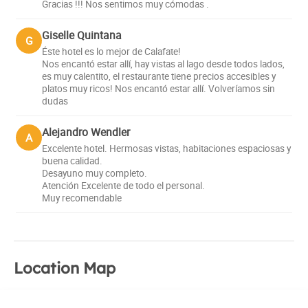
Gracias !!! Nos sentimos muy cómodas .
frame the impressive views of the Patagonian landscape.
They are equipped with all the necessary amenities to
Giselle Quintana
G
ensure a pleasant stay, including comfortable beds,
Éste hotel es lo mejor de Calafate!
central heating, free Wi-Fi and a private bathroom.
Nos encantó estar allí, hay vistas al lago desde todos lados,
es muy calentito, el restaurante tiene precios accesibles y
platos muy ricos! Nos encantó estar allí. Volveríamos sin
dudas
Alejandro Wendler
A
Excelente hotel. Hermosas vistas, habitaciones espaciosas y
buena calidad.
Desayuno muy completo.
Atención Excelente de todo el personal.
Muy recomendable
Location Map