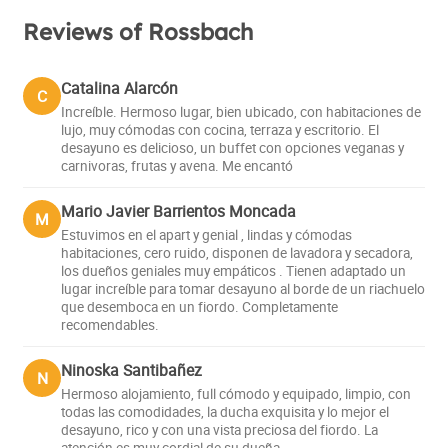
Reviews of Rossbach
Catalina Alarcón
C
Increíble. Hermoso lugar, bien ubicado, con habitaciones de
lujo, muy cómodas con cocina, terraza y escritorio. El
desayuno es delicioso, un buffet con opciones veganas y
carnivoras, frutas y avena. Me encantó
Mario Javier Barrientos Moncada
M
Estuvimos en el apart y genial , lindas y cómodas
habitaciones, cero ruido, disponen de lavadora y secadora,
los dueños geniales muy empáticos . Tienen adaptado un
lugar increíble para tomar desayuno al borde de un riachuelo
que desemboca en un fiordo. Completamente
recomendables.
Ninoska Santibañez
N
Hermoso alojamiento, full cómodo y equipado, limpio, con
todas las comodidades, la ducha exquisita y lo mejor el
desayuno, rico y con una vista preciosa del fiordo. La
atención es muy cordial de su dueña.