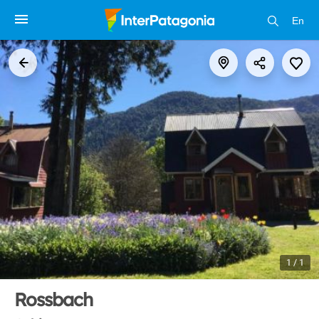
En
1 / 1
Rossbach