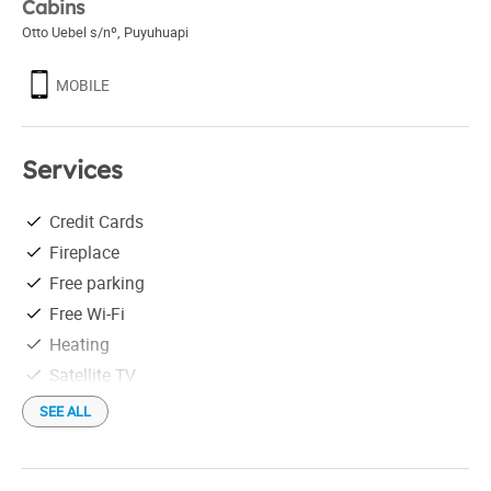
Cabins
Otto Uebel s/nº
,
Puyuhuapi
MOBILE
Services
Credit Cards
Fireplace
Free parking
Free Wi-Fi
Heating
Satellite TV
Shower
SEE ALL
Terrace / Solarium
Tourist information