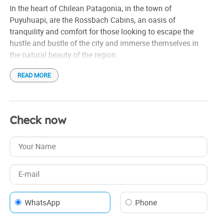
Lavandería
In the heart of Chilean Patagonia, in the town of
Check in: 4:00 pm
Puyuhuapi, are the Rossbach Cabins, an oasis of
Check out: 11:00 am
tranquility and comfort for those looking to escape the
hustle and bustle of the city and immerse themselves in
the natural beauty of the region.
READ MORE
The cabins, built in native wood and with a rustic and
cozy style, offer their guests a unique experience. Each
cabin has a fully equipped kitchen, living room and grilling
area.
Check now
Rossbach is the opportunity to live in a unique natural
environment, surrounded by the warmth and hospitality of
your hosts. It is a place to create unforgettable memories
and return home refreshed, with the energy and peace that
only Patagonia can provide.
WhatsApp
Phone