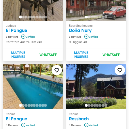
El Pangue
Doña Nury
3
3
Carretera Austral Km 240
O´Higgins 40
El Pangue
Rossbach
3
3