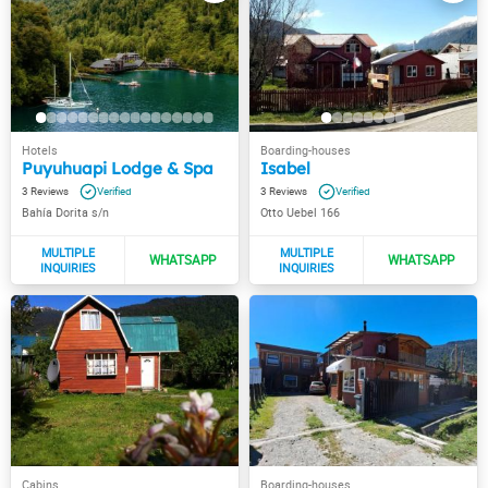
Puyuhuapi Lodge & Spa
Isabel
3
3
Bahía Dorita s/n
Otto Uebel 166