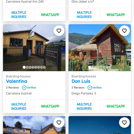
Carretera Austral Km 240
Otto Uebel s/nº
Valentina
Don Luis
3
3
Carretera Austral
Diego Portales 5