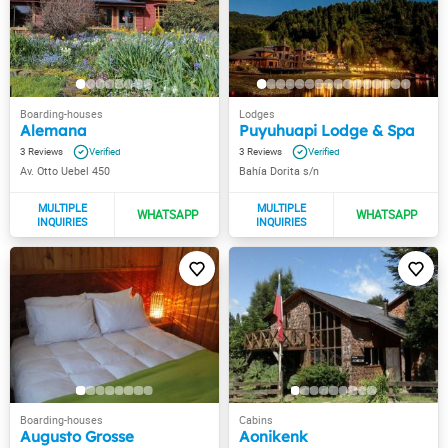
Alemana
Puyuhuapi Lodge & Spa
3
3
Av. Otto Uebel 450
Bahía Dorita s/n
Augusto Grosse
Aonikenk