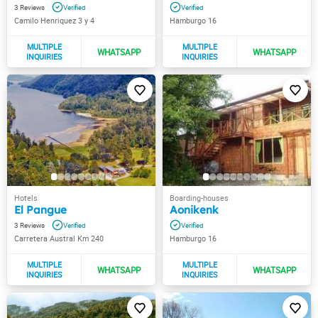
3
Camilo Henriquez 3 y 4
Hamburgo 16
El Pangue
Aonikenk
3
Carretera Austral Km 240
Hamburgo 16