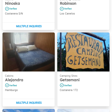
Ninoska
Robinson
Costanera S/N
Los Canelos
Alejandra
Getzemani
Hamburgo
Costanera 172