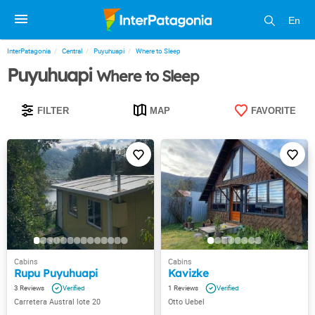
En
InterPatagonia
Central
Puyuhuapi
Where to Sleep
Puyuhuapi
Where to Sleep
FILTER
MAP
FAVORITE
Rupu Puyuhuapi
Kavizke
3
1
Carretera Austral lote 20
Otto Uebel