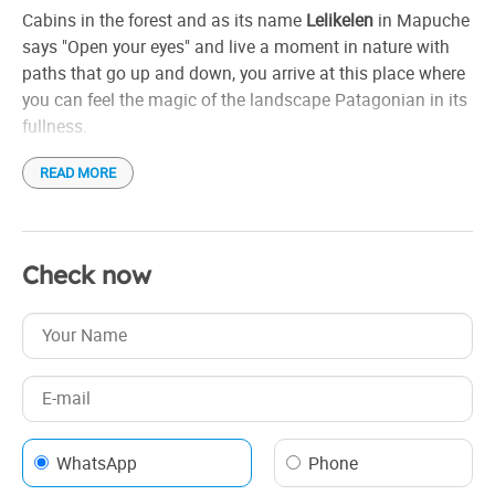
Individual grill
Cabins in the forest and as its name
Lelikelen
in Mapuche
Linen
says "Open your eyes" and live a moment in nature with
Microwave
paths that go up and down, you arrive at this place where
you can feel the magic of the landscape Patagonian in its
Pets allowed
fullness.
Radiator heating
Refrigerator
READ MORE
The cabins with handcrafted stone roofs are for 4 and 6
Satellite TV
people. Upper and lower floor, two full bathrooms
Small appliances
(bathtub) in two of them and in the other a full bathroom
Tableware
and a toilet, two bedrooms (one double en suite), living
Check now
room, dining room, breakfast room and large windows for
Wake-up call
you to enjoy nature. .
The cabins are in the Epulafquen neighborhood, 3 km
from the Villa and 400 meters. from the resort of Lake
Correntoso and the Correntoso River (trout fishing area).
WhatsApp
Phone