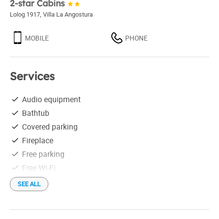
2-star Cabins
Lolog 1917
,
Villa La Angostura
MOBILE
PHONE
Services
Audio equipment
Bathtub
Covered parking
Fireplace
Free parking
Free Wi-Fi
Hair drier
SEE ALL
Heating
Housekeeping