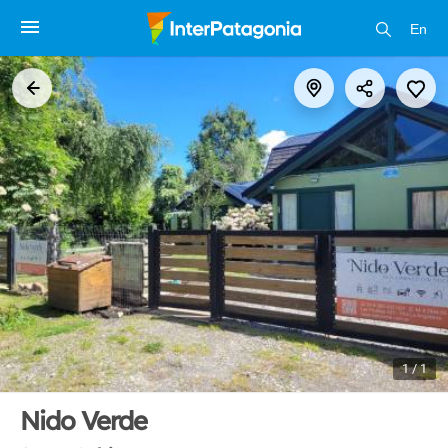
En
1 / 1
Nido Verde