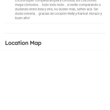
cocina super completa amplia y cómoda, los colchones
mega cómodos... todo todo todo...si están comparando o
dudando entre ésta y otra, no duden más, señen acá. Sin
duda volvería... gracias de corazón Nelly y Karina! Abrazo y
buen año!
Location Map