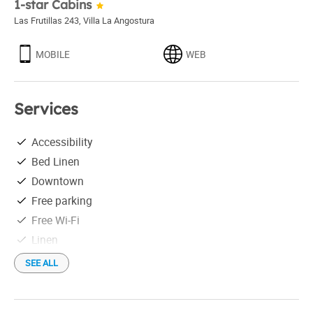
1-star Cabins
Las Frutillas 243
,
Villa La Angostura
MOBILE
WEB
Services
Accessibility
Bed Linen
Downtown
Free parking
Free Wi-Fi
Linen
Netflix
SEE ALL
Pets allowed
Radiator heating