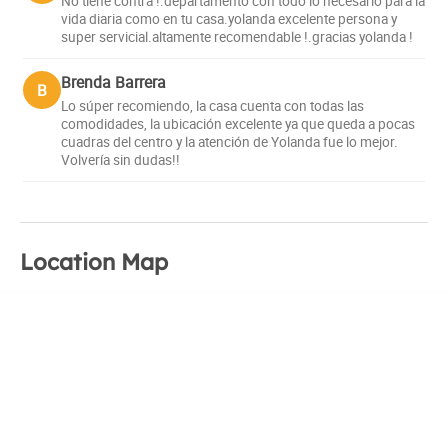
No tiene contra !.departamento con todo lo necesario para la
vida diaria como en tu casa.yolanda excelente persona y
super servicial.altamente recomendable !.gracias yolanda !
Brenda Barrera
B
Lo súper recomiendo, la casa cuenta con todas las
comodidades, la ubicación excelente ya que queda a pocas
cuadras del centro y la atención de Yolanda fue lo mejor.
Volvería sin dudas!!
Location Map