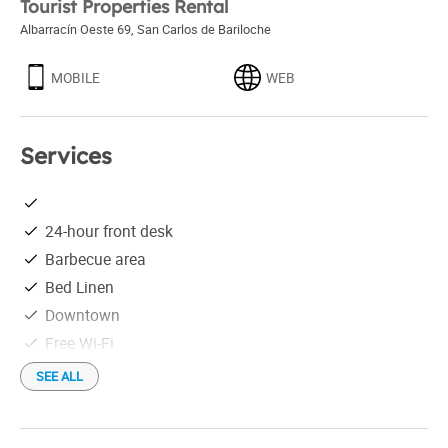
Tourist Properties Rental
Albarracín Oeste 69
,
San Carlos de Bariloche
MOBILE
WEB
Services
24-hour front desk
Barbecue area
Bed Linen
Downtown
Free Wi-Fi
Hair drier
SEE ALL
Linen
Microwave