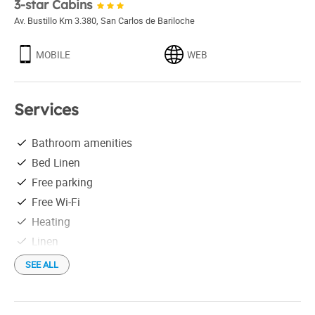
3-star Cabins
Av. Bustillo Km 3.380
,
San Carlos de Bariloche
MOBILE
WEB
Services
Bathroom amenities
Bed Linen
Free parking
Free Wi-Fi
Heating
Linen
Safe box in the room
SEE ALL
Shower
Tourist information