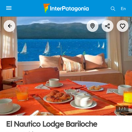
En
1 / 1
El Nautico Lodge Bariloche