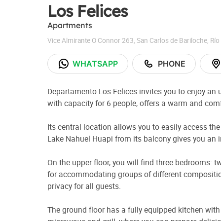
Los Felices
Apartments
Vice Almirante O Connor 263
,
San Carlos de Bariloche
,
Río
WHATSAPP
PHONE
Departamento Los Felices invites you to enjoy an un
with capacity for 6 people, offers a warm and comf
Its central location allows you to easily access the
Lake Nahuel Huapi from its balcony gives you an i
On the upper floor, you will find three bedrooms: 
for accommodating groups of different compositi
privacy for all guests.
The ground floor has a fully equipped kitchen with ov