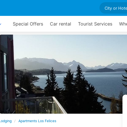
Special Offers
Car rental
Tourist Services
Whe
Lodging
Apartments Los Felices