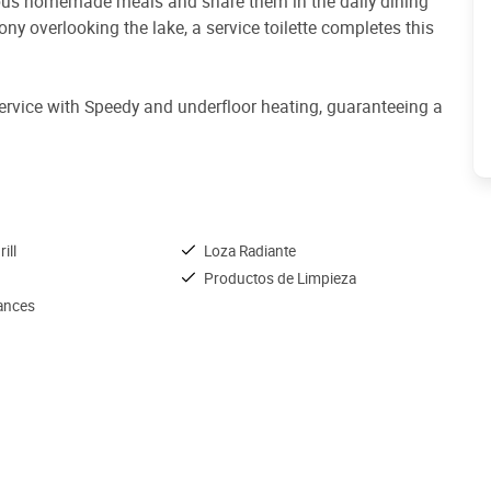
ious homemade meals and share them in the daily dining
ny overlooking the lake, a service toilette completes this
service with Speedy and underfloor heating, guaranteeing a
ill
Loza Radiante
Productos de Limpieza
iances