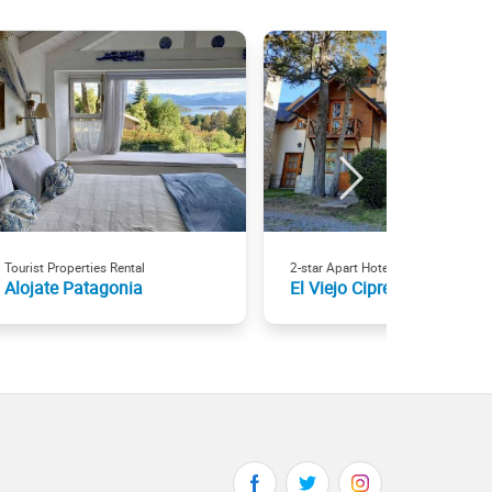
Tourist Properties Rental
2-star Apart Hotels
Alojate Patagonia
El Viejo Ciprés