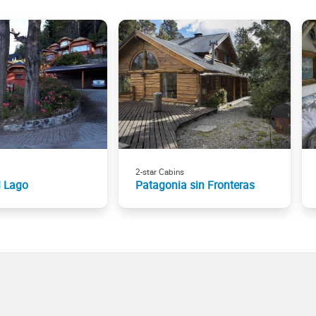
2-star Cabins
l Lago
Patagonia sin Fronteras