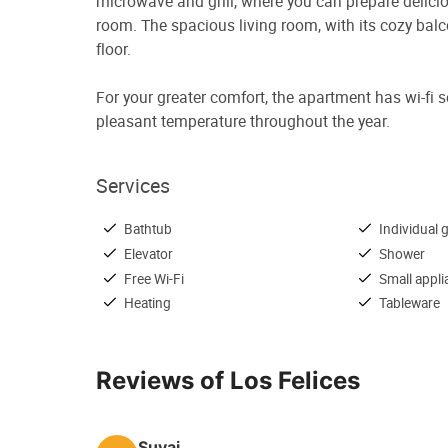
microwave and grill, where you can prepare delic
room. The spacious living room, with its cozy balco
floor.
For your greater comfort, the apartment has wi-fi 
pleasant temperature throughout the year.
Services
Bathtub
Individual gr
Elevator
Shower
Free Wi-Fi
Small appl
Heating
Tableware
Reviews of Los Felices
Suyai