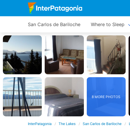
San Carlos de Bariloche
Where to Sleep
8 MORE PHOTOS
InterPatagonia
The Lakes
San Carlos de Bariloche