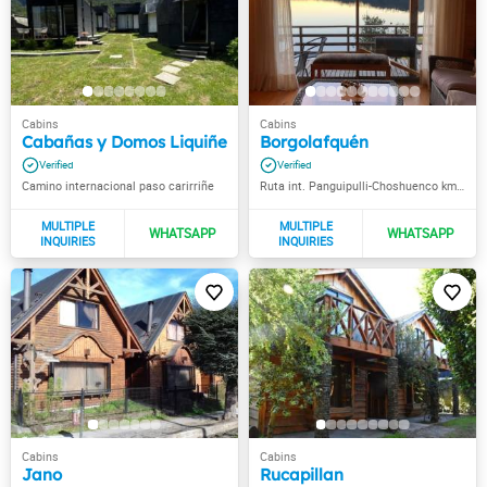
Cabañas y Domos Liquiñe
Borgolafquén
Camino internacional paso carirriñe
Ruta int. Panguipulli-Choshuenco km 16,6
Jano
Rucapillan