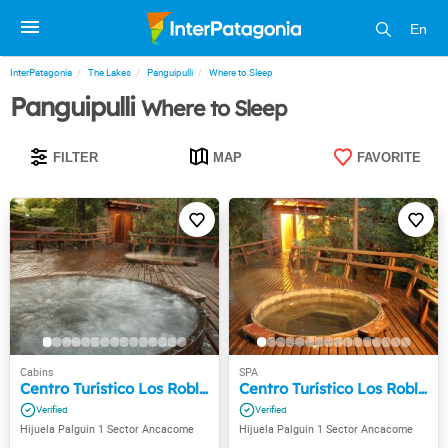
En
InterPatagonia
The Lakes
Panguipulli
Where to Sleep
Panguipulli
Where to Sleep
FILTER
MAP
FAVORITE
Centro Turístico Los Robles
Centro Turístico Los Robles
Hijuela Palguin 1 Sector Ancacome
Hijuela Palguin 1 Sector Ancacome