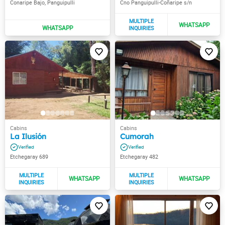
Conaripe Bajo, Panguipulli
Cno Panguipulli-Coñaripe s/n
La Ilusión
Cumorah
Etchegaray 689
Etchegaray 482