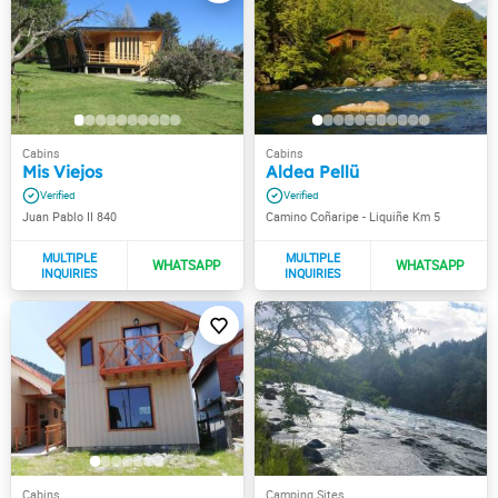
Mis Viejos
Aldea Pellü
Juan Pablo II 840
Camino Coñaripe - Liquiñe Km 5