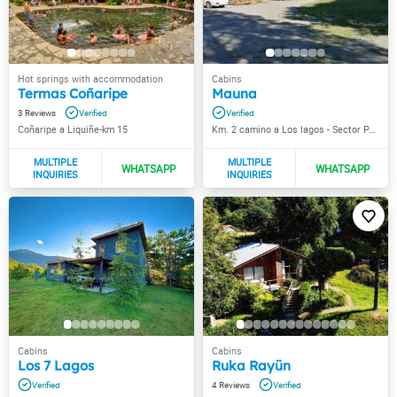
Termas Coñaripe
Mauna
3
Coñaripe a Liquiñe-km 15
Km. 2 camino a Los lagos - Sector Puyehue
Los 7 Lagos
Ruka Rayün
4