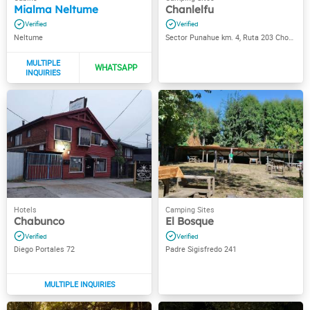
Mialma Neltume
Chanlelfu
Neltume
Sector Punahue km. 4, Ruta 203 Choshuenco
Chabunco
El Bosque
Diego Portales 72
Padre Sigisfredo 241