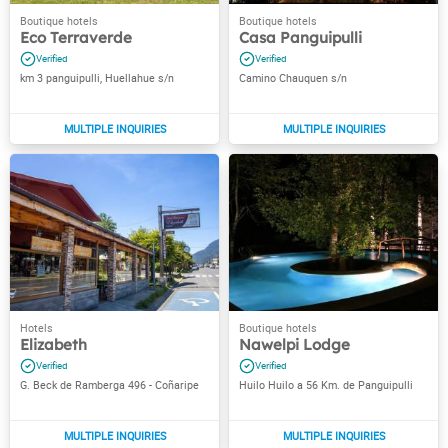
Eco Terraverde
Casa Panguipulli
km 3 panguipulli, Huellahue s/n
Camino Chauquen s/n
Elizabeth
Nawelpi Lodge
G. Beck de Ramberga 496 - Coñaripe
Huilo Huilo a 56 Km. de Panguipulli