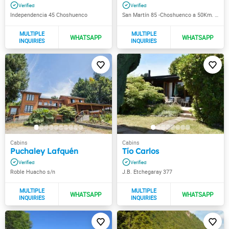
Independencia 45 Choshuenco
San Martín 85 -Choshuenco a 50Km. de Panguipulli
Puchaley Lafquén
Tío Carlos
Roble Huacho s/n
J.B. Etchegaray 377