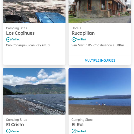
Los Copihues
Rucapillan
Cno Coñaripe-Lican Ray km. 3
San Martín 85 -Choshuenco a 50Km. de Panguipulli
El Cristo
El Roí