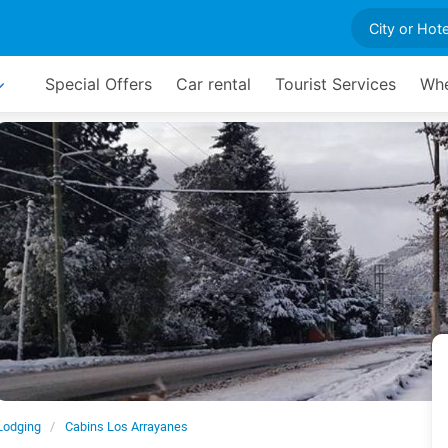
Special Offers
Car rental
Tourist Services
Whe
Lodging
Cabins Los Arrayanes