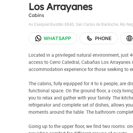
Los Arrayanes
Cabins
Av Exequiel Bustillo 8840
,
San Carlos de Bariloche
,
Río Ne
WHATSAPP
PHONE
Located in a privileged natural environment, just
access to Cerro Catedral, Cabañas Los Arrayanes 
accommodation experience for those seeking to e
The cabins, fully equipped for 4 to 6 people, are di
functional space. On the ground floor, a cozy livin
you to relax and gather with your family. The kitc
refrigerator and complete set of dishes, allows y
moments around the table. The bathroom completes
Going up to the upper floor, we find two rooms: on