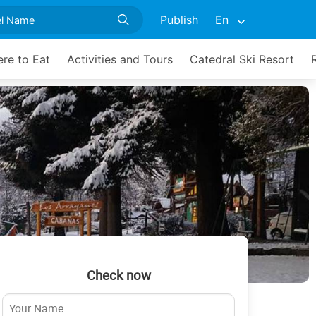
Publish
En
re to Eat
Activities and Tours
Catedral Ski Resort
Check now