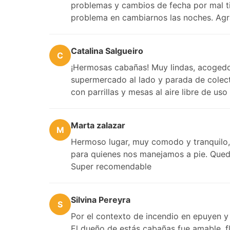
problemas y cambios de fecha por mal ti
problema en cambiarnos las noches. Agr
Catalina Salgueiro
C
¡Hermosas cabañas! Muy lindas, acogedo
supermercado al lado y parada de colect
con parrillas y mesas al aire libre de uso
Marta zalazar
M
Hermoso lugar, muy comodo y tranquilo, 
para quienes nos manejamos a pie. Qued
Super recomendable
Silvina Pereyra
S
Por el contexto de incendio en epuyen y
El dueño de estás cabañas fue amable, f