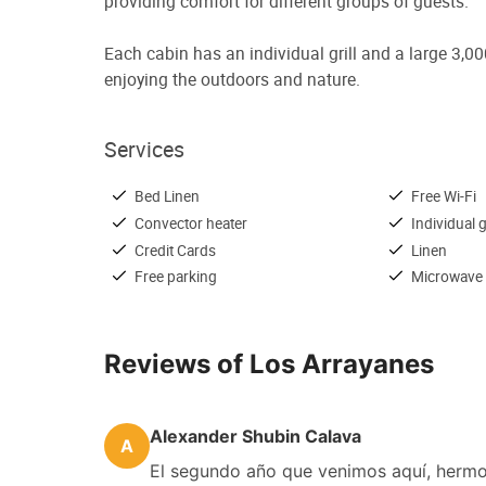
providing comfort for different groups of guests.
Each cabin has an individual grill and a large 3,00
enjoying the outdoors and nature.
Services
Bed Linen
Free Wi-Fi
Convector heater
Individual gr
Credit Cards
Linen
Free parking
Microwave
Reviews of Los Arrayanes
Alexander Shubin Calava
A
El segundo año que venimos aquí, hermo