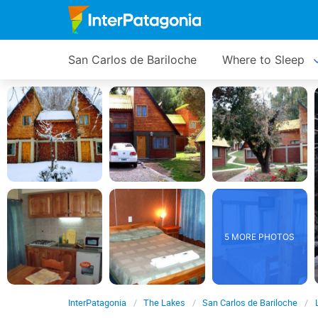
San Carlos de Bariloche
Where to Sleep
5 MORE PHOTOS
InterPatagonia
The Lakes
San Carlos de Bariloche