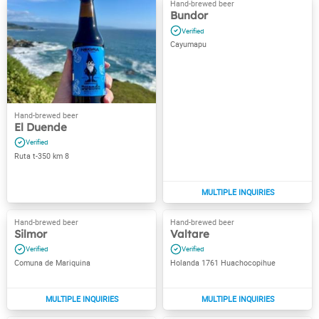
Bundor
Cayumapu
El Duende
Ruta t-350 km 8
Silmor
Valtare
Comuna de Mariquina
Holanda 1761 Huachocopihue