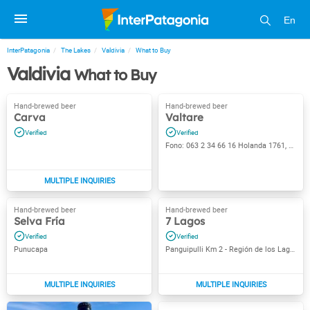
En
InterPatagonia
The Lakes
Valdivia
What to Buy
Valdivia
What to Buy
Carva
Valtare
Fono: 063 2 34 66 16 Holanda 1761, Huachocopihue, Valdivia
Selva Fría
7 Lagos
Punucapa
Panguipulli Km 2 - Región de los Lagos