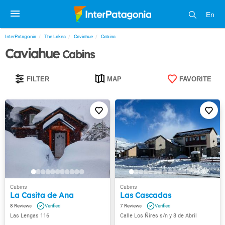
En
InterPatagonia
The Lakes
Caviahue
Cabins
Caviahue
Cabins
FILTER
MAP
FAVORITE
La Casita de Ana
Las Cascadas
8
7
Las Lengas 116
Calle Los Ñires s/n y 8 de Abril