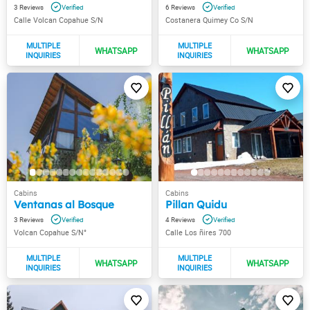
3
6
Calle Volcan Copahue S/N
Costanera Quimey Co S/N
Ventanas al Bosque
Pillan Quidu
3
4
Volcan Copahue S/N°
Calle Los ñires 700