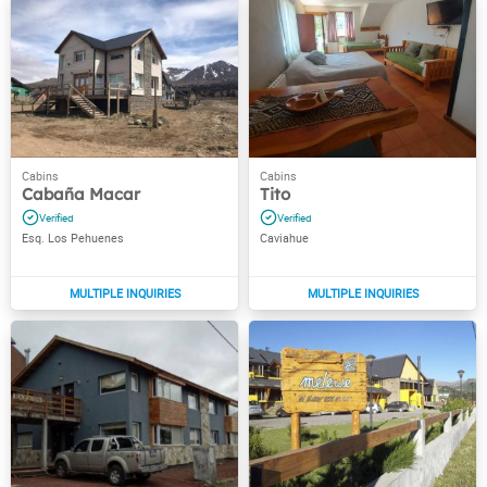
Cabaña Macar
Tito
Esq. Los Pehuenes
Caviahue