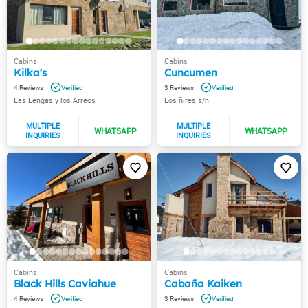
Kilka's
Cuncumen
4
3
Las Lengas y los Arreos
Los ñires s/n
Black Hills Caviahue
Cabaña Kaiken
4
3