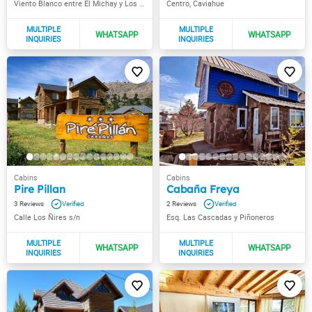
Viento Blanco entre El Michay y Los Nires
Centro, Caviahue
Pire Pillan
Cabaña Freya
3
2
Calle Los Ñires s/n
Esq. Las Cascadas y Piñoneros