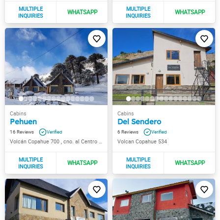
Pehuen
Del Sendero
16
6
Volcán Copahue 700 , cno. al Centro de Esquí
Volcan Copahue 534