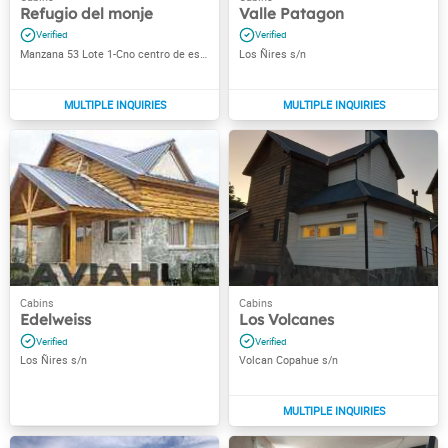
Refugio del monje
Valle Patagon
Manzana 53 Lote 1-Cno centro de esqui
Los Ñires s/n
Edelweiss
Los Volcanes
Los Ñires s/n
Volcan Copahue s/n