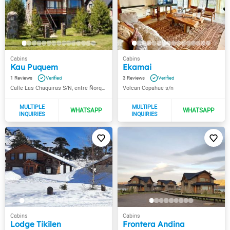
Kau Puquem
Ekamai
1
3
Calle Las Chaquiras S/N, entre Ñorquín y Los Pehuenes
Volcan Copahue s/n
Lodge Tikilen
Frontera Andina