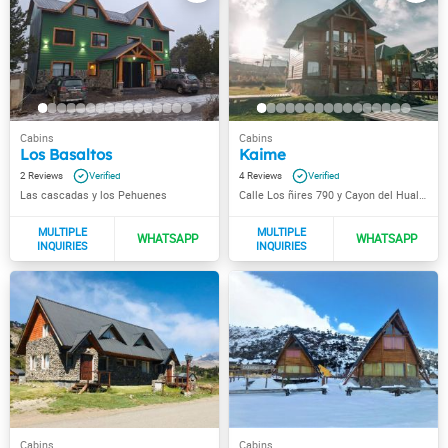
Los Basaltos
Kaime
2
4
Las cascadas y los Pehuenes
Calle Los ñires 790 y Cayon del Hualcupèn (camino al cerro)