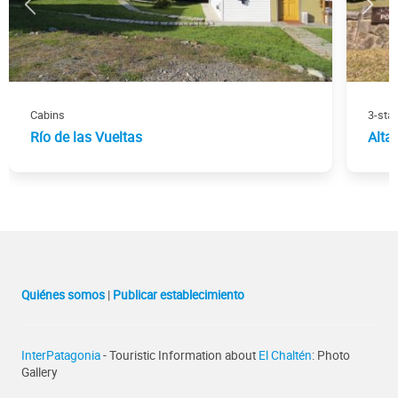
Cabins
3-star
Río de las Vueltas
Alta
Quiénes somos
|
Publicar establecimiento
InterPatagonia
- Touristic Information about
El Chaltén
: Photo
Gallery